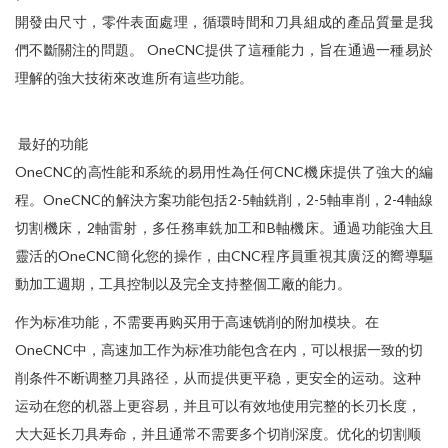
開發由尺寸，零件表面處理，循環時間和刀具組成的產品質量是我
們不斷關注的問題。 OneCNC提供了這種能力，旨在通過一種易於
理解的強大技術來改進所有這些功能。
最好的功能
OneCNC的高性能和系統的易用性為任何CNC機床提供了強大的編
程。OneCNC的解決方案功能包括2-5軸銑削，2-5軸車削，2-4軸線
切割機床，2軸雷射，多任務車銑加工和B軸機床。通過功能強大且
靈活的OneCNC簡化您的操作，由CNC程序員重視其廣泛的嚮導驅
動加工週期，工具控制以及完全支持整個工廠的能力。
作为标准功能，不需要再购买用于高速铣削的附加模块。在
OneCNC中，高速加工作为标准功能包含在内，可以根据一致的切
削条件不断调整刀具路径，从而提供更平稳，更安全的运动。这种
运动在您的机器上更容易，并且可以有效地使用完整的长刃长度，
大大延长刀具寿命，并且通常不需要多个切削深度。优化的切割顺