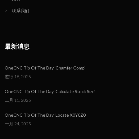
>
联系我们
最新消息
OneCNC Tip Of The Day 'Chamfer Comp'
遊行 18, 2025
OneCNC Tip Of The Day 'Calculate Stock Size'
二月 11, 2025
OneCNC Tip Of The Day 'Locate X0Y0Z0'
一月 24, 2025