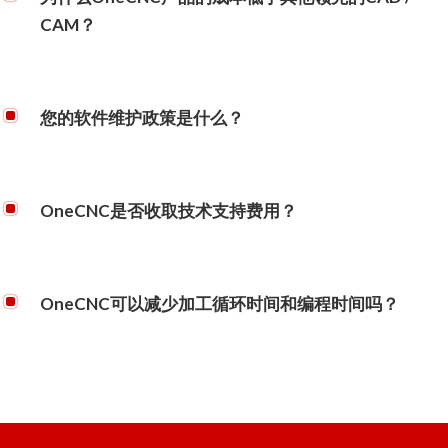
CAM？
OneCNC是一个完整的软件开发商，不向他人支付第三方版税。
OneCNC倾向于保留内部开发的完全集成的产品，以消除第三方产
您的软件维护政策是什么？
品的任何兼容性或支持问题，从而降低开发成本。
OneCNC不收取年度产品维护费用。购买的当前产品的任何改进或
添加都可供客户免费从OneCNC更新服务器下载。
OneCNC是否收取技术支持费用？
OneCNC不收取电话网路技术服务费,不会要求你支付任何额外费
用,但通常一年保固后 ,到府之服务我司会收取车马公务本钱。
OneCNC可以减少加工循环时间和编程时间吗？
是的，使用OneCNC先进的高速技术，您可以节省高达80％
加工
时间。
OneCNC不仅是该领域的先驱，而且还将其作为所有铣削
包装的标准配置，并且无需购买额外的模块。