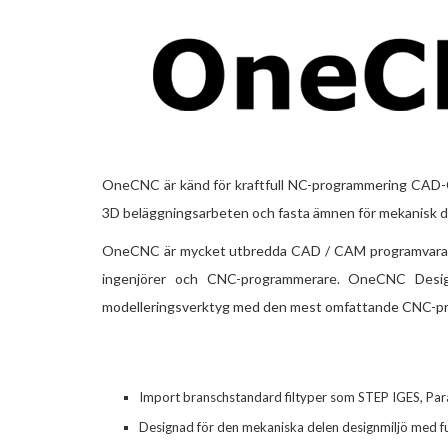
OneCNC är känd för kraftfull NC-programmering CAD-CA
3D beläggningsarbeten och fasta ämnen för mekanisk d
OneCNC är mycket utbredda CAD / CAM programvara över
ingenjörer och CNC-programmerare. OneCNC Desi
modelleringsverktyg med den mest omfattande CNC-p
Import branschstandard filtyper som STEP IGES, Para
Designad för den mekaniska delen designmiljö med funk