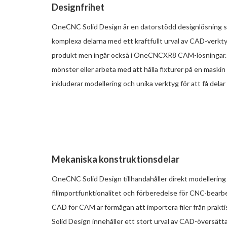
Designfrihet
OneCNC Solid Design är en datorstödd designlösning s
komplexa delarna med ett kraftfullt urval av CAD-verkt
produkt men ingår också i OneCNCXR8 CAM-lösningar. Från
mönster eller arbeta med att hålla fixturer på en maski
inkluderar modellering och unika verktyg för att få delar
Mekaniska konstruktionsdelar
OneCNC Solid Design tillhandahåller direkt modellering 
filimportfunktionalitet och förberedelse för CNC-bear
CAD för CAM är förmågan att importera filer från prakt
Solid Design innehåller ett stort urval av CAD-översätt