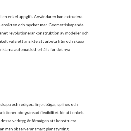
ll en enkel uppgift. Användaren kan extrudera
t på ansikten och mycket mer. Geometriskapande
anet revolutionerar konstruktion av modeller och
nkelt välja ett ansikte att arbeta från och skapa
nklarna automatiskt erhålls för det nya
kapa och redigera linjer, bågar, splines och
ktioner obegränsad flexibilitet för att enkelt
 dessa verktyg är förmågan att konstruera
dan man observerar smart planstyrning.