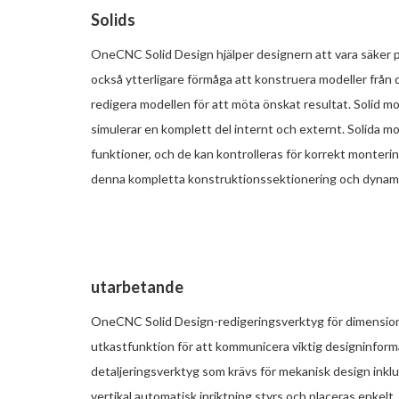
Solids
OneCNC Solid Design hjälper designern att vara säker på 
också ytterligare förmåga att konstruera modeller från 
redigera modellen för att möta önskat resultat. Solid 
simulerar en komplett del internt och externt. Solida mod
funktioner, och de kan kontrolleras för korrekt monte
denna kompletta konstruktionssektionering och dynami
utarbetande
OneCNC Solid Design-redigeringsverktyg för dimensioner
utkastfunktion för att kommunicera viktig designinforma
detaljeringsverktyg som krävs för mekanisk design inklu
vertikal automatisk inriktning styrs och placeras enkelt.