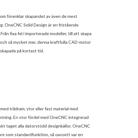
om förenklar skapandet av även de mest
yg. OneCNC Solid Design är en fristående
 fixa fel i importerade modeller, till att skapa
n och så mycket mer, denna kraftfulla CAD-motor
 skapade på kortast tid.
med trådram, ytor eller fast material med
betning. En stor fördel med OneCNC integrerad
iskt taget alla datorstödd designkällor. OneCNC
are som standardfunktion, så oavsett var en