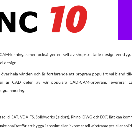
M-lösningar, men också ger en svit av shop-testade design verktyg, 
el design.
 hela världen och är fortfarande ett program populärt val bland til
gn är CAD delen av vår populära CAD-CAM-program, levererar 
rogrammering.
solid, SAT, VDA-FS, Solidworks (.sldprt), Rhino, DWG och DXF, lätt kan kom
tionalitet för att bygga i absolut eller inkrementell wireframe yta eller soli