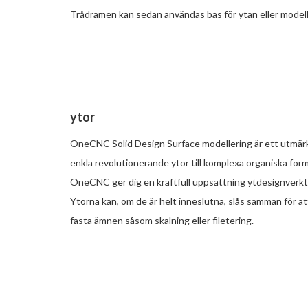
Trådramen kan sedan användas bas för ytan eller model
ytor
OneCNC Solid Design Surface modellering är ett utmärkt
enkla revolutionerande ytor till komplexa organiska for
OneCNC ger dig en kraftfull uppsättning ytdesignverktyg 
Ytorna kan, om de är helt inneslutna, slås samman för att
fasta ämnen såsom skalning eller filetering.