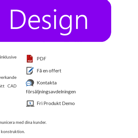
inklusive
PDF
Få en offert
lverkande
Kontakta
Lätt CAD
försäljningsavdelningen
Fri Produkt Demo
municera med dina kunder.
d konstruktion.