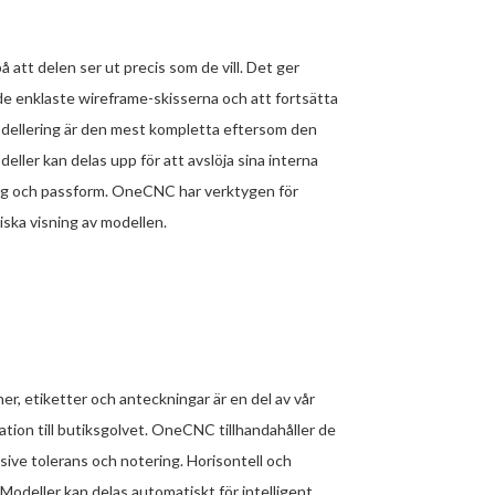
att delen ser ut precis som de vill. Det ger
de enklaste wireframe-skisserna och att fortsätta
modellering är den mest kompletta eftersom den
eller kan delas upp för att avslöja sina interna
ring och passform. OneCNC har verktygen för
ska visning av modellen.
, etiketter och anteckningar är en del av vår
tion till butiksgolvet. OneCNC tillhandahåller de
sive tolerans och notering. Horisontell och
 Modeller kan delas automatiskt för intelligent