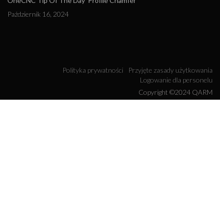
OneCNC Tip Of The Day 'Profile Chamfer'
Październik 16, 2024
Polityka prywatności
Przyjęte zasady użytkowania
Logowanie dla personelu
Copyright ©2024 QARM