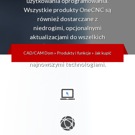
użytkowania oprogramowania.
Wszystkie produkty OneCNC są
również dostarczane z
niedrogimi, opcjonalnymi
aktualizacjami do wszelkich
przyszłych wersji, dzięki czemu
CAD/CAM Dom
»
Produkty i funkcje
»
Jak kupić
zawsze możesz być na bieżąco z
najnowszymi technologiami.