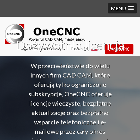
MENU
Dożywotnia licencja
Międzynarodowy
Polish (pl)
JAK KUPIĆ
W przeciwieństwie do wielu
innych firm CAD CAM, które
oferują tylko ograniczone
subskrypcje, OneCNC oferuje
licencje wieczyste, bezpłatne
aktualizacje oraz bezpłatne
wsparcie telefoniczne i e-
mailowe przez cały okres